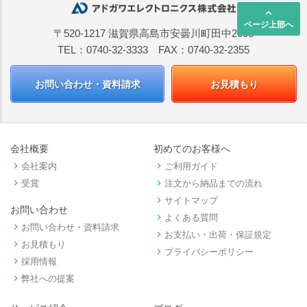
keyboard_arrow_up
ページ上部へ
〒520-1217 滋賀県高島市安曇川町田中2668
TEL：0740-32-3333 FAX：0740-32-2355
お問い合わせ・資料請求
お見積もり
会社概要
初めてのお客様へ
keyboard_arrow_right
keyboard_arrow_right
会社案内
ご利用ガイド
keyboard_arrow_right
keyboard_arrow_right
受賞
注文から納品までの流れ
keyboard_arrow_right
サイトマップ
お問い合わせ
keyboard_arrow_right
よくある質問
keyboard_arrow_right
お問い合わせ・資料請求
keyboard_arrow_right
お支払い・出荷・保証規定
keyboard_arrow_right
お見積もり
keyboard_arrow_right
プライバシーポリシー
keyboard_arrow_right
採用情報
keyboard_arrow_right
弊社への提案