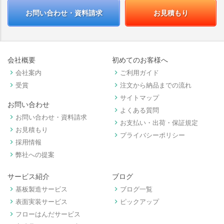
お問い合わせ・資料請求
お見積もり
会社概要
初めてのお客様へ
keyboard_arrow_right
keyboard_arrow_right
会社案内
ご利用ガイド
keyboard_arrow_right
keyboard_arrow_right
受賞
注文から納品までの流れ
keyboard_arrow_right
サイトマップ
お問い合わせ
keyboard_arrow_right
よくある質問
keyboard_arrow_right
お問い合わせ・資料請求
keyboard_arrow_right
お支払い・出荷・保証規定
keyboard_arrow_right
お見積もり
keyboard_arrow_right
プライバシーポリシー
keyboard_arrow_right
採用情報
keyboard_arrow_right
弊社への提案
サービス紹介
ブログ
keyboard_arrow_right
keyboard_arrow_right
基板製造サービス
ブログ一覧
keyboard_arrow_right
keyboard_arrow_right
表面実装サービス
ピックアップ
keyboard_arrow_right
フローはんだサービス