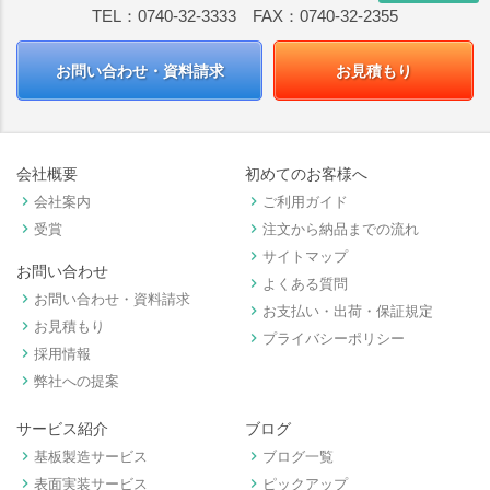
TEL：0740-32-3333 FAX：0740-32-2355
お問い合わせ・資料請求
お見積もり
会社概要
初めてのお客様へ
keyboard_arrow_right
keyboard_arrow_right
会社案内
ご利用ガイド
keyboard_arrow_right
keyboard_arrow_right
受賞
注文から納品までの流れ
keyboard_arrow_right
サイトマップ
お問い合わせ
keyboard_arrow_right
よくある質問
keyboard_arrow_right
お問い合わせ・資料請求
keyboard_arrow_right
お支払い・出荷・保証規定
keyboard_arrow_right
お見積もり
keyboard_arrow_right
プライバシーポリシー
keyboard_arrow_right
採用情報
keyboard_arrow_right
弊社への提案
サービス紹介
ブログ
keyboard_arrow_right
keyboard_arrow_right
基板製造サービス
ブログ一覧
keyboard_arrow_right
keyboard_arrow_right
表面実装サービス
ピックアップ