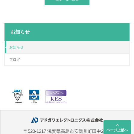
お知らせ
お知らせ
ブログ
keyboard_arrow_up
ページ上部へ
〒520-1217 滋賀県高島市安曇川町田中2668