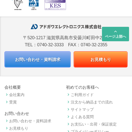
keyboard_arrow_up
ページ上部へ
〒520-1217 滋賀県高島市安曇川町田中2668
TEL：0740-32-3333 FAX：0740-32-2355
お問い合わせ・資料請求
お見積もり
会社概要
初めてのお客様へ
keyboard_arrow_right
keyboard_arrow_right
会社案内
ご利用ガイド
keyboard_arrow_right
keyboard_arrow_right
受賞
注文から納品までの流れ
keyboard_arrow_right
サイトマップ
お問い合わせ
keyboard_arrow_right
よくある質問
keyboard_arrow_right
お問い合わせ・資料請求
keyboard_arrow_right
お支払い・出荷・保証規定
keyboard_arrow_right
お見積もり
keyboard_arrow_right
プライバシーポリシー