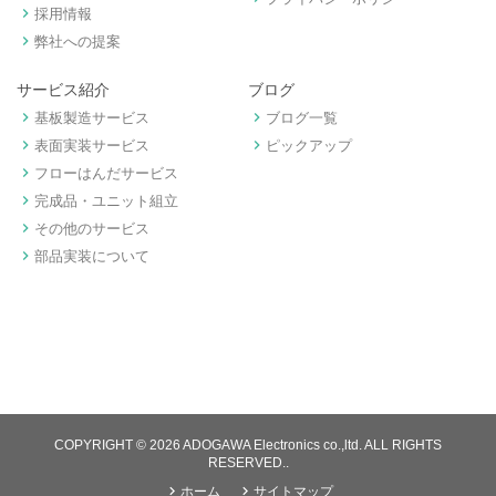
keyboard_arrow_right
採用情報
keyboard_arrow_right
弊社への提案
サービス紹介
ブログ
keyboard_arrow_right
keyboard_arrow_right
基板製造サービス
ブログ一覧
keyboard_arrow_right
keyboard_arrow_right
表面実装サービス
ピックアップ
keyboard_arrow_right
フローはんだサービス
keyboard_arrow_right
完成品・ユニット組立
keyboard_arrow_right
その他のサービス
keyboard_arrow_right
部品実装について
COPYRIGHT © 2026 ADOGAWA Electronics co.,ltd. ALL RIGHTS
RESERVED..
keyboard_arrow_right
keyboard_arrow_right
ホーム
サイトマップ