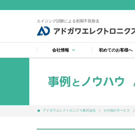
エイジング試験による初期不良除去
keyboard_arrow_down
ke
会社情報
初めてのお客様へ
keyboard_arrow_right
keyboard_arrow_right
keyboard_arrow_right
keyboard_arrow_right
keyboard_arrow_right
keyboard_arrow_right
keyboard_arrow_right
会社案内
受賞
注文から納品までの
サイトマップ
よくある質問
お支払い・出荷・保
プライバシーポリシ
アドガワエレクトロニクス株式会社
その他のサービス