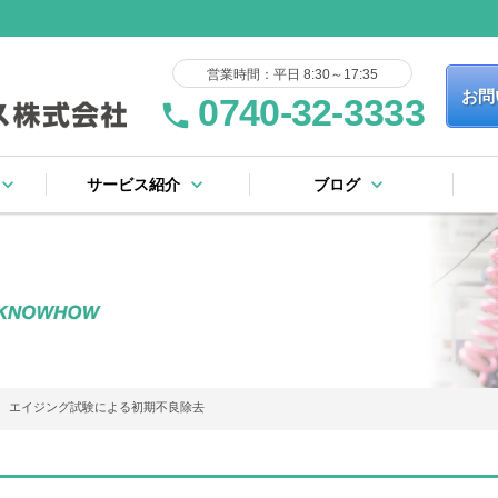
営業時間：平日 8:30～17:35
お問
0740-32-3333
phone
yboard_arrow_down
keyboard_arrow_down
keyboard_arrow_down
サービス紹介
ブログ
keyboard_arrow_right
keyboard_arrow_right
keyboard_arrow_right
keyboard_arrow_right
keyboard_arrow_right
keyboard_arrow_right
keyboard_arrow_right
keyboard_arrow_right
流れ
証規定
ー
基板製造サービス
表面実装サービス
フローはんだサービス
完成品・ユニット組立
その他のサービス
社内設備リスト
ブログ一覧
ピックアップ
エイジング試験による初期不良除去