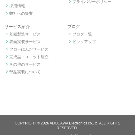
keyboard_arrow_right
プライバシーポリシー
keyboard_arrow_right
採用情報
keyboard_arrow_right
弊社への提案
サービス紹介
ブログ
keyboard_arrow_right
keyboard_arrow_right
基板製造サービス
ブログ一覧
keyboard_arrow_right
keyboard_arrow_right
表面実装サービス
ピックアップ
keyboard_arrow_right
フローはんだサービス
keyboard_arrow_right
完成品・ユニット組立
keyboard_arrow_right
その他のサービス
keyboard_arrow_right
部品実装について
COPYRIGHT © 2026 ADOGAWA Electronics co.,ltd. ALL RIGHTS
RESERVED..