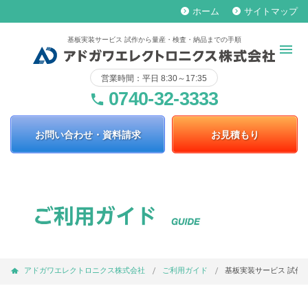
ホーム
サイトマップ
keyboard_arrow_right
keyboard_arrow_right
基板実装サービス 試作から量産・検査・納品までの手順
営業時間：平日 8:30～17:35
0740-32-3333
phone
お問い合わせ・資料請求
お見積もり
アドガワエレクトロニクス株式会社
ご利用ガイド
基板実装サービス 試作