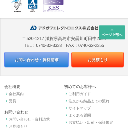
keyboard_arrow_up
ページ上部へ
〒520-1217 滋賀県高島市安曇川町田中2668
TEL：0740-32-3333 FAX：0740-32-2355
お問い合わせ・資料請求
お見積もり
会社概要
初めてのお客様へ
keyboard_arrow_right
keyboard_arrow_right
会社案内
ご利用ガイド
keyboard_arrow_right
keyboard_arrow_right
受賞
注文から納品までの流れ
keyboard_arrow_right
サイトマップ
お問い合わせ
keyboard_arrow_right
よくある質問
keyboard_arrow_right
お問い合わせ・資料請求
keyboard_arrow_right
お支払い・出荷・保証規定
keyboard_arrow_right
お見積もり