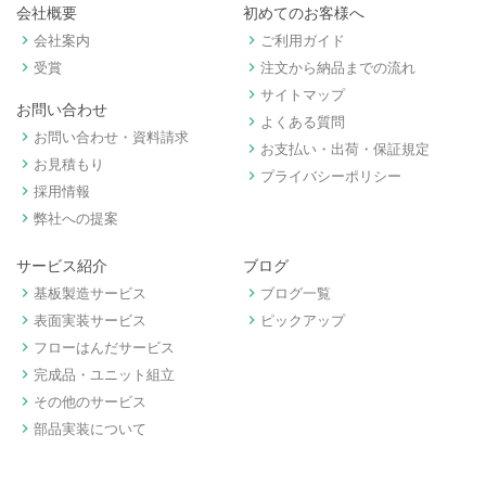
会社概要
初めてのお客様へ
keyboard_arrow_right
keyboard_arrow_right
会社案内
ご利用ガイド
keyboard_arrow_right
keyboard_arrow_right
受賞
注文から納品までの流れ
keyboard_arrow_right
サイトマップ
お問い合わせ
keyboard_arrow_right
よくある質問
keyboard_arrow_right
お問い合わせ・資料請求
keyboard_arrow_right
お支払い・出荷・保証規定
keyboard_arrow_right
お見積もり
keyboard_arrow_right
プライバシーポリシー
keyboard_arrow_right
採用情報
keyboard_arrow_right
弊社への提案
サービス紹介
ブログ
keyboard_arrow_right
keyboard_arrow_right
基板製造サービス
ブログ一覧
keyboard_arrow_right
keyboard_arrow_right
表面実装サービス
ピックアップ
keyboard_arrow_right
フローはんだサービス
keyboard_arrow_right
完成品・ユニット組立
keyboard_arrow_right
その他のサービス
keyboard_arrow_right
部品実装について