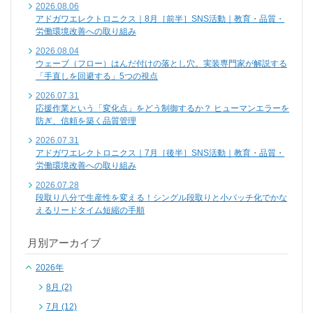
2026.08.06
アドガワエレクトロニクス｜8月［前半］SNS活動｜教育・品質・
労働環境改善への取り組み
2026.08.04
ウェーブ（フロー）はんだ付けの落とし穴。実装専門家が解説する
「手直しを回避する」5つの視点
2026.07.31
応援作業という「変化点」をどう制御するか？ ヒューマンエラーを
防ぎ、信頼を築く品質管理
2026.07.31
アドガワエレクトロニクス｜7月［後半］SNS活動｜教育・品質・
労働環境改善への取り組み
2026.07.28
段取り八分で生産性を変える！シングル段取りと小バッチ化でかな
えるリードタイム短縮の手順
月別アーカイブ
2026年
8月 (2)
7月 (12)