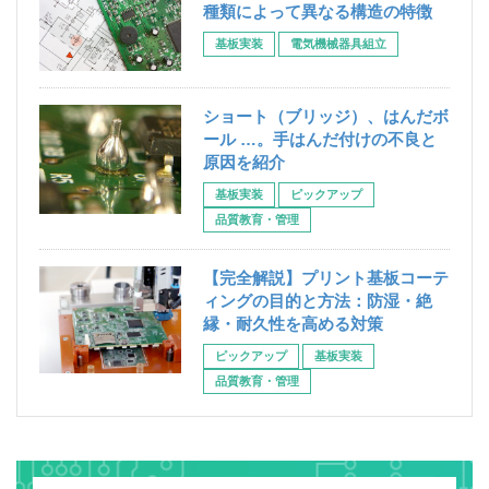
種類によって異なる構造の特徴
基板実装
電気機械器具組立
ショート（ブリッジ）、はんだボ
ール …。手はんだ付けの不良と
原因を紹介
基板実装
ピックアップ
品質教育・管理
【完全解説】プリント基板コーテ
ィングの目的と方法：防湿・絶
縁・耐久性を高める対策
ピックアップ
基板実装
品質教育・管理