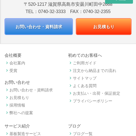
〒520-1217 滋賀県高島市安曇川町田中2668
TEL：0740-32-3333 FAX：0740-32-2355
お問い合わせ・資料請求
お見積もり
会社概要
初めてのお客様へ
keyboard_arrow_right
keyboard_arrow_right
会社案内
ご利用ガイド
keyboard_arrow_right
keyboard_arrow_right
受賞
注文から納品までの流れ
keyboard_arrow_right
サイトマップ
お問い合わせ
keyboard_arrow_right
よくある質問
keyboard_arrow_right
お問い合わせ・資料請求
keyboard_arrow_right
お支払い・出荷・保証規定
keyboard_arrow_right
お見積もり
keyboard_arrow_right
プライバシーポリシー
keyboard_arrow_right
採用情報
keyboard_arrow_right
弊社への提案
サービス紹介
ブログ
keyboard_arrow_right
keyboard_arrow_right
基板製造サービス
ブログ一覧