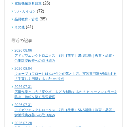
(26)
電気機械器具組立
(72)
5S・カイゼン
(95)
品質教育・管理
(41)
その他
最近の記事
2026.08.06
アドガワエレクトロニクス｜8月［前半］SNS活動｜教育・品質・
労働環境改善への取り組み
2026.08.04
ウェーブ（フロー）はんだ付けの落とし穴。実装専門家が解説する
「手直しを回避する」5つの視点
2026.07.31
応援作業という「変化点」をどう制御するか？ ヒューマンエラーを
防ぎ、信頼を築く品質管理
2026.07.31
アドガワエレクトロニクス｜7月［後半］SNS活動｜教育・品質・
労働環境改善への取り組み
2026.07.28