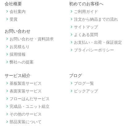
会社概要
初めてのお客様へ
keyboard_arrow_right
keyboard_arrow_right
会社案内
ご利用ガイド
keyboard_arrow_right
keyboard_arrow_right
受賞
注文から納品までの流れ
keyboard_arrow_right
サイトマップ
お問い合わせ
keyboard_arrow_right
よくある質問
keyboard_arrow_right
お問い合わせ・資料請求
keyboard_arrow_right
お支払い・出荷・保証規定
keyboard_arrow_right
お見積もり
keyboard_arrow_right
プライバシーポリシー
keyboard_arrow_right
採用情報
keyboard_arrow_right
弊社への提案
サービス紹介
ブログ
keyboard_arrow_right
keyboard_arrow_right
基板製造サービス
ブログ一覧
keyboard_arrow_right
keyboard_arrow_right
表面実装サービス
ピックアップ
keyboard_arrow_right
フローはんだサービス
keyboard_arrow_right
完成品・ユニット組立
keyboard_arrow_right
その他のサービス
keyboard_arrow_right
部品実装について