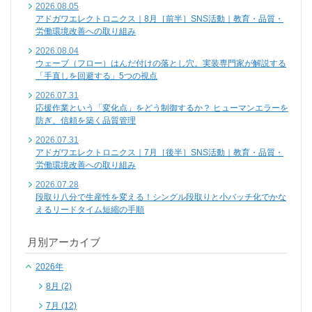
2026.08.05
アドガワエレクトロニクス｜8月［前半］SNS活動｜教育・品質・
労働環境改善への取り組み
2026.08.04
ウェーブ（フロー）はんだ付けの落とし穴。実装専門家が解説する
「手直しを回避する」5つの視点
2026.07.31
応援作業という「変化点」をどう制御するか？ ヒューマンエラーを
防ぎ、信頼を築く品質管理
2026.07.31
アドガワエレクトロニクス｜7月［後半］SNS活動｜教育・品質・
労働環境改善への取り組み
2026.07.28
段取り八分で生産性を変える！シングル段取りと小バッチ化でかな
えるリードタイム短縮の手順
月別アーカイブ
2026年
8月 (2)
7月 (12)