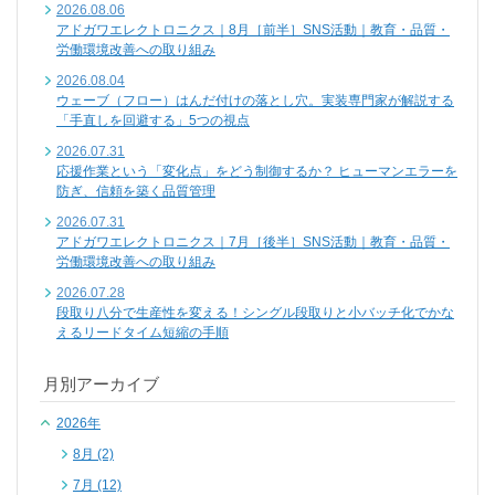
2026.08.06
アドガワエレクトロニクス｜8月［前半］SNS活動｜教育・品質・
労働環境改善への取り組み
2026.08.04
ウェーブ（フロー）はんだ付けの落とし穴。実装専門家が解説する
「手直しを回避する」5つの視点
2026.07.31
応援作業という「変化点」をどう制御するか？ ヒューマンエラーを
防ぎ、信頼を築く品質管理
2026.07.31
アドガワエレクトロニクス｜7月［後半］SNS活動｜教育・品質・
労働環境改善への取り組み
2026.07.28
段取り八分で生産性を変える！シングル段取りと小バッチ化でかな
えるリードタイム短縮の手順
月別アーカイブ
2026年
8月 (2)
7月 (12)