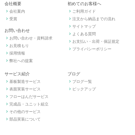
会社概要
初めてのお客様へ
keyboard_arrow_right
keyboard_arrow_right
会社案内
ご利用ガイド
keyboard_arrow_right
keyboard_arrow_right
受賞
注文から納品までの流れ
keyboard_arrow_right
サイトマップ
お問い合わせ
keyboard_arrow_right
よくある質問
keyboard_arrow_right
お問い合わせ・資料請求
keyboard_arrow_right
お支払い・出荷・保証規定
keyboard_arrow_right
お見積もり
keyboard_arrow_right
プライバシーポリシー
keyboard_arrow_right
採用情報
keyboard_arrow_right
弊社への提案
サービス紹介
ブログ
keyboard_arrow_right
keyboard_arrow_right
基板製造サービス
ブログ一覧
keyboard_arrow_right
keyboard_arrow_right
表面実装サービス
ピックアップ
keyboard_arrow_right
フローはんだサービス
keyboard_arrow_right
完成品・ユニット組立
keyboard_arrow_right
その他のサービス
keyboard_arrow_right
部品実装について