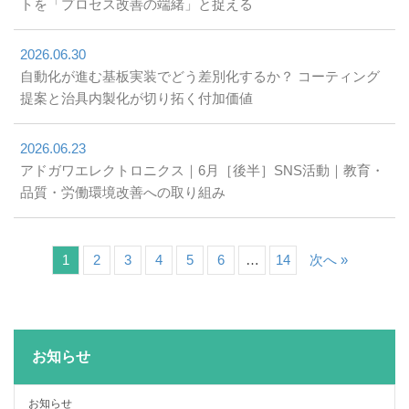
トを「プロセス改善の端緒」と捉える
2026.06.30
自動化が進む基板実装でどう差別化するか？ コーティング
提案と治具内製化が切り拓く付加価値
2026.06.23
アドガワエレクトロニクス｜6月［後半］SNS活動｜教育・
品質・労働環境改善への取り組み
1
2
3
4
5
6
…
14
次へ »
お知らせ
お知らせ