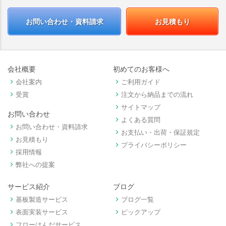
お問い合わせ・資料請求
お見積もり
会社概要
初めてのお客様へ
keyboard_arrow_right
keyboard_arrow_right
会社案内
ご利用ガイド
keyboard_arrow_right
keyboard_arrow_right
受賞
注文から納品までの流れ
keyboard_arrow_right
サイトマップ
お問い合わせ
keyboard_arrow_right
よくある質問
keyboard_arrow_right
お問い合わせ・資料請求
keyboard_arrow_right
お支払い・出荷・保証規定
keyboard_arrow_right
お見積もり
keyboard_arrow_right
プライバシーポリシー
keyboard_arrow_right
採用情報
keyboard_arrow_right
弊社への提案
サービス紹介
ブログ
keyboard_arrow_right
keyboard_arrow_right
基板製造サービス
ブログ一覧
keyboard_arrow_right
keyboard_arrow_right
表面実装サービス
ピックアップ
keyboard_arrow_right
フローはんだサービス