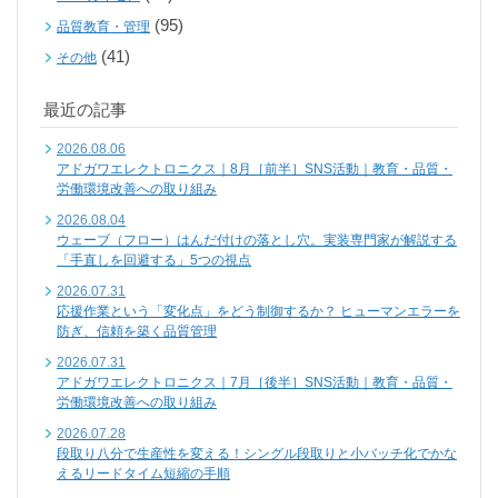
(95)
品質教育・管理
(41)
その他
最近の記事
2026.08.06
アドガワエレクトロニクス｜8月［前半］SNS活動｜教育・品質・
労働環境改善への取り組み
2026.08.04
ウェーブ（フロー）はんだ付けの落とし穴。実装専門家が解説する
「手直しを回避する」5つの視点
2026.07.31
応援作業という「変化点」をどう制御するか？ ヒューマンエラーを
防ぎ、信頼を築く品質管理
2026.07.31
アドガワエレクトロニクス｜7月［後半］SNS活動｜教育・品質・
労働環境改善への取り組み
2026.07.28
段取り八分で生産性を変える！シングル段取りと小バッチ化でかな
えるリードタイム短縮の手順