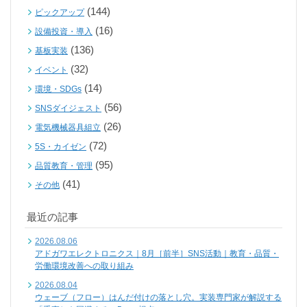
(144)
ピックアップ
(16)
設備投資・導入
(136)
基板実装
(32)
イベント
(14)
環境・SDGs
(56)
SNSダイジェスト
(26)
電気機械器具組立
(72)
5S・カイゼン
(95)
品質教育・管理
(41)
その他
最近の記事
2026.08.06
アドガワエレクトロニクス｜8月［前半］SNS活動｜教育・品質・
労働環境改善への取り組み
2026.08.04
ウェーブ（フロー）はんだ付けの落とし穴。実装専門家が解説する