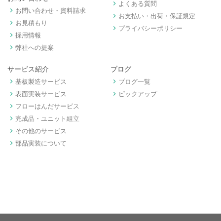
keyboard_arrow_right
よくある質問
keyboard_arrow_right
お問い合わせ・資料請求
keyboard_arrow_right
お支払い・出荷・保証規定
keyboard_arrow_right
お見積もり
keyboard_arrow_right
プライバシーポリシー
keyboard_arrow_right
採用情報
keyboard_arrow_right
弊社への提案
サービス紹介
ブログ
keyboard_arrow_right
keyboard_arrow_right
基板製造サービス
ブログ一覧
keyboard_arrow_right
keyboard_arrow_right
表面実装サービス
ピックアップ
keyboard_arrow_right
フローはんだサービス
keyboard_arrow_right
完成品・ユニット組立
keyboard_arrow_right
その他のサービス
keyboard_arrow_right
部品実装について