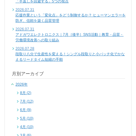
「手直しを回避する」5つの視点
2026.07.31
応援作業という「変化点」をどう制御するか？ ヒューマンエラーを
防ぎ、信頼を築く品質管理
2026.07.31
アドガワエレクトロニクス｜7月［後半］SNS活動｜教育・品質・
労働環境改善への取り組み
2026.07.28
段取り八分で生産性を変える！シングル段取りと小バッチ化でかな
えるリードタイム短縮の手順
月別アーカイブ
2026年
8月 (2)
7月 (12)
6月 (9)
5月 (10)
4月 (10)
3月 (6)