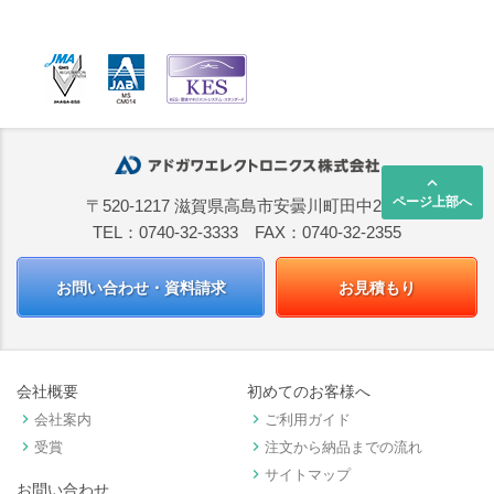
keyboard_arrow_up
ページ上部へ
〒520-1217 滋賀県高島市安曇川町田中2668
TEL：0740-32-3333 FAX：0740-32-2355
お問い合わせ・資料請求
お見積もり
会社概要
初めてのお客様へ
keyboard_arrow_right
keyboard_arrow_right
会社案内
ご利用ガイド
keyboard_arrow_right
keyboard_arrow_right
受賞
注文から納品までの流れ
keyboard_arrow_right
サイトマップ
お問い合わせ