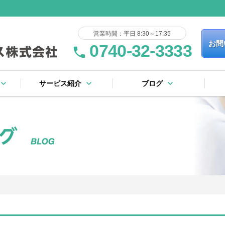
営業時間：平日 8:30～17:35
お問
0740-32-3333
phone
yboard_arrow_down
keyboard_arrow_down
keyboard_arrow_down
サービス紹介
ブログ
keyboard_arrow_right
keyboard_arrow_right
keyboard_arrow_right
keyboard_arrow_right
keyboard_arrow_right
keyboard_arrow_right
keyboard_arrow_right
keyboard_arrow_right
流れ
証規定
ー
基板製造サービス
表面実装サービス
フローはんだサービス
完成品・ユニット組立
その他のサービス
社内設備リスト
ブログ一覧
ピックアップ