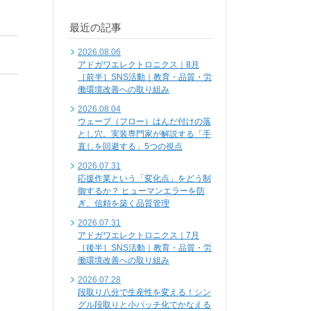
最近の記事
2026.08.06
アドガワエレクトロニクス｜8月
［前半］SNS活動｜教育・品質・労
働環境改善への取り組み
2026.08.04
ウェーブ（フロー）はんだ付けの落
とし穴。実装専門家が解説する「手
直しを回避する」5つの視点
2026.07.31
応援作業という「変化点」をどう制
御するか？ ヒューマンエラーを防
ぎ、信頼を築く品質管理
2026.07.31
アドガワエレクトロニクス｜7月
［後半］SNS活動｜教育・品質・労
働環境改善への取り組み
2026.07.28
段取り八分で生産性を変える！シン
グル段取りと小バッチ化でかなえる