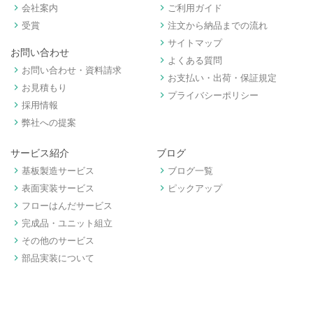
keyboard_arrow_right
keyboard_arrow_right
会社案内
ご利用ガイド
keyboard_arrow_right
keyboard_arrow_right
受賞
注文から納品までの流れ
keyboard_arrow_right
サイトマップ
お問い合わせ
keyboard_arrow_right
よくある質問
keyboard_arrow_right
お問い合わせ・資料請求
keyboard_arrow_right
お支払い・出荷・保証規定
keyboard_arrow_right
お見積もり
keyboard_arrow_right
プライバシーポリシー
keyboard_arrow_right
採用情報
keyboard_arrow_right
弊社への提案
サービス紹介
ブログ
keyboard_arrow_right
keyboard_arrow_right
基板製造サービス
ブログ一覧
keyboard_arrow_right
keyboard_arrow_right
表面実装サービス
ピックアップ
keyboard_arrow_right
フローはんだサービス
keyboard_arrow_right
完成品・ユニット組立
keyboard_arrow_right
その他のサービス
keyboard_arrow_right
部品実装について