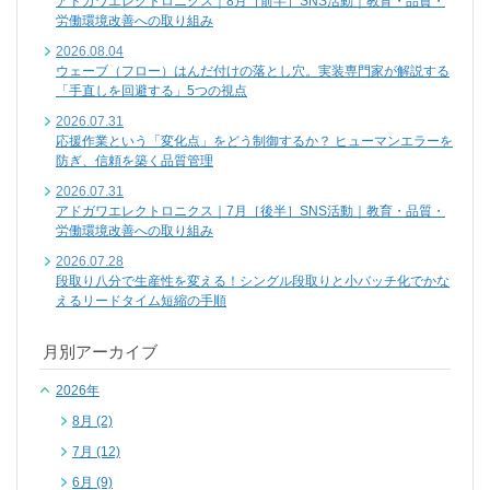
アドガワエレクトロニクス｜8月［前半］SNS活動｜教育・品質・
労働環境改善への取り組み
2026.08.04
ウェーブ（フロー）はんだ付けの落とし穴。実装専門家が解説する
「手直しを回避する」5つの視点
2026.07.31
応援作業という「変化点」をどう制御するか？ ヒューマンエラーを
防ぎ、信頼を築く品質管理
2026.07.31
アドガワエレクトロニクス｜7月［後半］SNS活動｜教育・品質・
労働環境改善への取り組み
2026.07.28
段取り八分で生産性を変える！シングル段取りと小バッチ化でかな
えるリードタイム短縮の手順
月別アーカイブ
2026年
8月 (2)
7月 (12)
6月 (9)