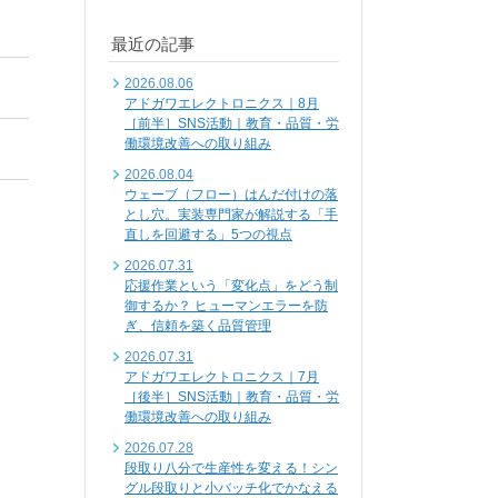
最近の記事
2026.08.06
アドガワエレクトロニクス｜8月
［前半］SNS活動｜教育・品質・労
働環境改善への取り組み
2026.08.04
ウェーブ（フロー）はんだ付けの落
とし穴。実装専門家が解説する「手
直しを回避する」5つの視点
2026.07.31
応援作業という「変化点」をどう制
御するか？ ヒューマンエラーを防
ぎ、信頼を築く品質管理
2026.07.31
アドガワエレクトロニクス｜7月
［後半］SNS活動｜教育・品質・労
働環境改善への取り組み
2026.07.28
段取り八分で生産性を変える！シン
グル段取りと小バッチ化でかなえる