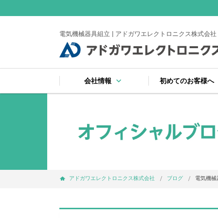
電気機械器具組立 | アドガワエレクトロニクス株式会社
keyboard_arrow_down
ke
会社情報
初めてのお客様へ
keyboard_arrow_right
keyboard_arrow_right
keyboard_arrow_right
keyboard_arrow_right
keyboard_arrow_right
keyboard_arrow_right
keyboard_arrow_right
会社案内
受賞
注文から納品までの
サイトマップ
よくある質問
お支払い・出荷・保
プライバシーポリシ
アドガワエレクトロニクス株式会社
ブログ
電気機械