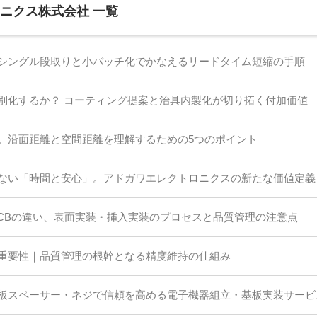
ロニクス株式会社 一覧
シングル段取りと小バッチ化でかなえるリードタイム短縮の手順
別化するか？ コーティング提案と治具内製化が切り拓く付加価値
。沿面距離と空間距離を理解するための5つのポイント
ない「時間と安心」。アドガワエレクトロニクスの新たな価値定義
PCBの違い、表面実装・挿入実装のプロセスと品質管理の注意点
重要性｜品質管理の根幹となる精度維持の仕組み
板スペーサー・ネジで信頼を高める電子機器組立・基板実装サービ