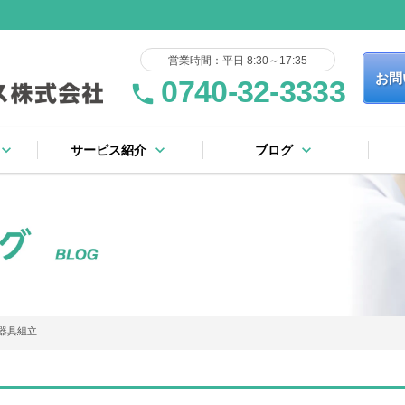
営業時間：平日 8:30～17:35
お問
0740-32-3333
phone
yboard_arrow_down
keyboard_arrow_down
keyboard_arrow_down
サービス紹介
ブログ
keyboard_arrow_right
keyboard_arrow_right
keyboard_arrow_right
keyboard_arrow_right
keyboard_arrow_right
keyboard_arrow_right
keyboard_arrow_right
keyboard_arrow_right
流れ
証規定
ー
基板製造サービス
表面実装サービス
フローはんだサービス
完成品・ユニット組立
その他のサービス
社内設備リスト
ブログ一覧
ピックアップ
器具組立