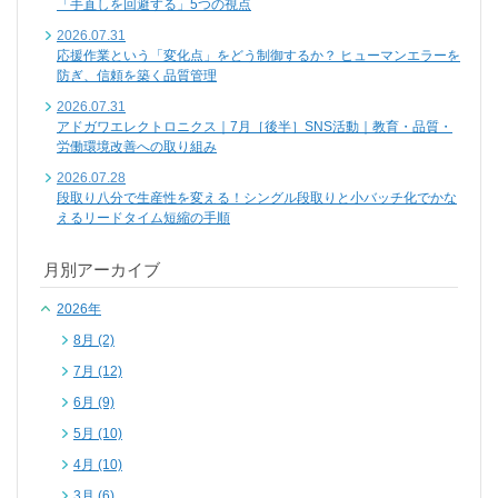
「手直しを回避する」5つの視点
2026.07.31
応援作業という「変化点」をどう制御するか？ ヒューマンエラーを
防ぎ、信頼を築く品質管理
2026.07.31
アドガワエレクトロニクス｜7月［後半］SNS活動｜教育・品質・
労働環境改善への取り組み
2026.07.28
段取り八分で生産性を変える！シングル段取りと小バッチ化でかな
えるリードタイム短縮の手順
月別アーカイブ
2026年
8月 (2)
7月 (12)
6月 (9)
5月 (10)
4月 (10)
3月 (6)