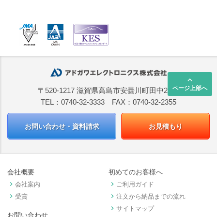
keyboard_arrow_up
ページ上部へ
〒520-1217 滋賀県高島市安曇川町田中2668
TEL：0740-32-3333 FAX：0740-32-2355
お問い合わせ・資料請求
お見積もり
会社概要
初めてのお客様へ
keyboard_arrow_right
keyboard_arrow_right
会社案内
ご利用ガイド
keyboard_arrow_right
keyboard_arrow_right
受賞
注文から納品までの流れ
keyboard_arrow_right
サイトマップ
お問い合わせ