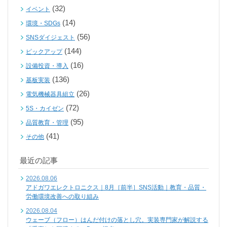
(32)
イベント
(14)
環境・SDGs
(56)
SNSダイジェスト
(144)
ピックアップ
(16)
設備投資・導入
(136)
基板実装
(26)
電気機械器具組立
(72)
5S・カイゼン
(95)
品質教育・管理
(41)
その他
最近の記事
2026.08.06
アドガワエレクトロニクス｜8月［前半］SNS活動｜教育・品質・
労働環境改善への取り組み
2026.08.04
ウェーブ（フロー）はんだ付けの落とし穴。実装専門家が解説する