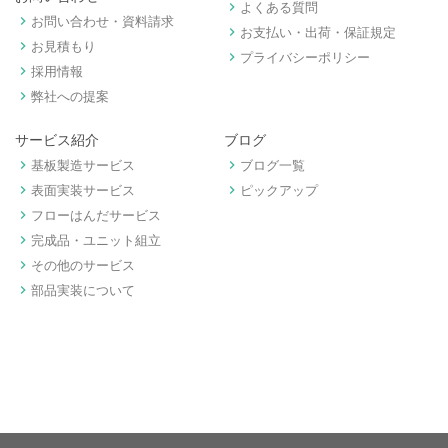
keyboard_arrow_right
よくある質問
keyboard_arrow_right
お問い合わせ・資料請求
keyboard_arrow_right
お支払い・出荷・保証規定
keyboard_arrow_right
お見積もり
keyboard_arrow_right
プライバシーポリシー
keyboard_arrow_right
採用情報
keyboard_arrow_right
弊社への提案
サービス紹介
ブログ
keyboard_arrow_right
keyboard_arrow_right
基板製造サービス
ブログ一覧
keyboard_arrow_right
keyboard_arrow_right
表面実装サービス
ピックアップ
keyboard_arrow_right
フローはんだサービス
keyboard_arrow_right
完成品・ユニット組立
keyboard_arrow_right
その他のサービス
keyboard_arrow_right
部品実装について