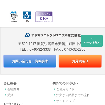
keyboard_arrow_up
ページ上部へ
〒520-1217 滋賀県高島市安曇川町田中2668
TEL：0740-32-3333 FAX：0740-32-2355
お問い合わせ・資料請求
お見積もり
会社概要
初めてのお客様へ
keyboard_arrow_right
keyboard_arrow_right
会社案内
ご利用ガイド
keyboard_arrow_right
keyboard_arrow_right
受賞
注文から納品までの流れ
keyboard_arrow_right
サイトマップ
お問い合わせ