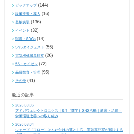
(144)
ピックアップ
(16)
設備投資・導入
(136)
基板実装
(32)
イベント
(14)
環境・SDGs
(56)
SNSダイジェスト
(26)
電気機械器具組立
(72)
5S・カイゼン
(95)
品質教育・管理
(41)
その他
最近の記事
2026.08.06
アドガワエレクトロニクス｜8月［前半］SNS活動｜教育・品質・
労働環境改善への取り組み
2026.08.04
ウェーブ（フロー）はんだ付けの落とし穴。実装専門家が解説する