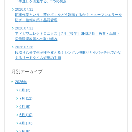
「手直しを回避する」5つの視点
2026.07.31
応援作業という「変化点」をどう制御するか？ ヒューマンエラーを
防ぎ、信頼を築く品質管理
2026.07.31
アドガワエレクトロニクス｜7月［後半］SNS活動｜教育・品質・
労働環境改善への取り組み
2026.07.28
段取り八分で生産性を変える！シングル段取りと小バッチ化でかな
えるリードタイム短縮の手順
月別アーカイブ
2026年
8月 (2)
7月 (12)
6月 (9)
5月 (10)
4月 (10)
3月 (6)