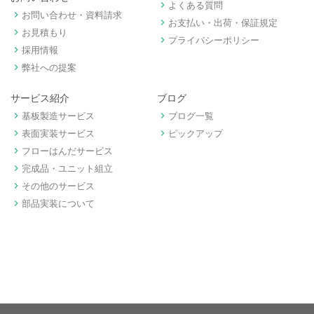
keyboard_arrow_right
よくある質問
keyboard_arrow_right
お問い合わせ・資料請求
keyboard_arrow_right
お支払い・出荷・保証規定
keyboard_arrow_right
お見積もり
keyboard_arrow_right
プライバシーポリシー
keyboard_arrow_right
採用情報
keyboard_arrow_right
弊社への提案
サービス紹介
ブログ
keyboard_arrow_right
keyboard_arrow_right
基板製造サービス
ブログ一覧
keyboard_arrow_right
keyboard_arrow_right
表面実装サービス
ピックアップ
keyboard_arrow_right
フローはんだサービス
keyboard_arrow_right
完成品・ユニット組立
keyboard_arrow_right
その他のサービス
keyboard_arrow_right
部品実装について