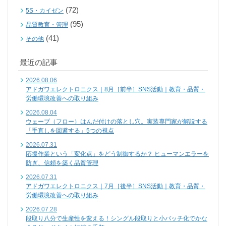
(72)
5S・カイゼン
(95)
品質教育・管理
(41)
その他
最近の記事
2026.08.06
アドガワエレクトロニクス｜8月［前半］SNS活動｜教育・品質・
労働環境改善への取り組み
2026.08.04
ウェーブ（フロー）はんだ付けの落とし穴。実装専門家が解説する
「手直しを回避する」5つの視点
2026.07.31
応援作業という「変化点」をどう制御するか？ ヒューマンエラーを
防ぎ、信頼を築く品質管理
2026.07.31
アドガワエレクトロニクス｜7月［後半］SNS活動｜教育・品質・
労働環境改善への取り組み
2026.07.28
段取り八分で生産性を変える！シングル段取りと小バッチ化でかな