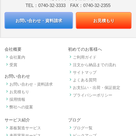
TEL：0740-32-3333 FAX：0740-32-2355
お問い合わせ・資料請求
お見積もり
会社概要
初めてのお客様へ
keyboard_arrow_right
keyboard_arrow_right
会社案内
ご利用ガイド
keyboard_arrow_right
keyboard_arrow_right
受賞
注文から納品までの流れ
keyboard_arrow_right
サイトマップ
お問い合わせ
keyboard_arrow_right
よくある質問
keyboard_arrow_right
お問い合わせ・資料請求
keyboard_arrow_right
お支払い・出荷・保証規定
keyboard_arrow_right
お見積もり
keyboard_arrow_right
プライバシーポリシー
keyboard_arrow_right
採用情報
keyboard_arrow_right
弊社への提案
サービス紹介
ブログ
keyboard_arrow_right
keyboard_arrow_right
基板製造サービス
ブログ一覧
keyboard_arrow_right
keyboard_arrow_right
表面実装サービス
ピックアップ