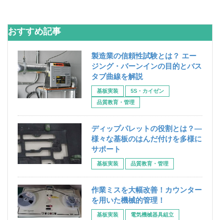
おすすめ記事
製造業の信頼性試験とは？ エー
ジング・バーンインの目的とバス
タブ曲線を解説
基板実装
5S・カイゼン
品質教育・管理
ディップパレットの役割とは？―
様々な基板のはんだ付けを多様に
サポート
基板実装
品質教育・管理
作業ミスを大幅改善！カウンター
を用いた機械的管理！
基板実装
電気機械器具組立