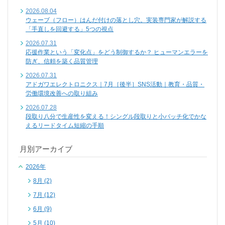
2026.08.04
ウェーブ（フロー）はんだ付けの落とし穴。実装専門家が解説する
「手直しを回避する」5つの視点
2026.07.31
応援作業という「変化点」をどう制御するか？ ヒューマンエラーを
防ぎ、信頼を築く品質管理
2026.07.31
アドガワエレクトロニクス｜7月［後半］SNS活動｜教育・品質・
労働環境改善への取り組み
2026.07.28
段取り八分で生産性を変える！シングル段取りと小バッチ化でかな
えるリードタイム短縮の手順
月別アーカイブ
2026年
8月 (2)
7月 (12)
6月 (9)
5月 (10)