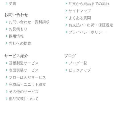
keyboard_arrow_right
keyboard_arrow_right
受賞
注文から納品までの流れ
keyboard_arrow_right
サイトマップ
お問い合わせ
keyboard_arrow_right
よくある質問
keyboard_arrow_right
お問い合わせ・資料請求
keyboard_arrow_right
お支払い・出荷・保証規定
keyboard_arrow_right
お見積もり
keyboard_arrow_right
プライバシーポリシー
keyboard_arrow_right
採用情報
keyboard_arrow_right
弊社への提案
サービス紹介
ブログ
keyboard_arrow_right
keyboard_arrow_right
基板製造サービス
ブログ一覧
keyboard_arrow_right
keyboard_arrow_right
表面実装サービス
ピックアップ
keyboard_arrow_right
フローはんだサービス
keyboard_arrow_right
完成品・ユニット組立
keyboard_arrow_right
その他のサービス
keyboard_arrow_right
部品実装について