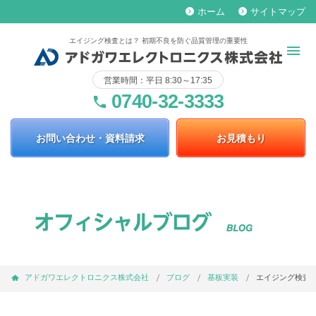
ホーム
サイトマップ
keyboard_arrow_right
keyboard_arrow_right
エイジング検査とは？ 初期不良を防ぐ品質管理の重要性
営業時間：平日 8:30～17:35
0740-32-3333
phone
お問い合わせ・資料請求
お見積もり
アドガワエレクトロニクス株式会社
ブログ
基板実装
エイジング検査