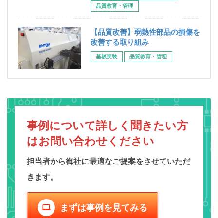
品質教育・管理
【品質改善】弱熱性部品の損傷を
改善する取り組み
基板実装
品質教育・管理
事例について詳しく聞きたい方
は
お問い合わせください
担当者から御社に最適なご提案をさせていただ
きます。
まずは事例を見てみる
computer