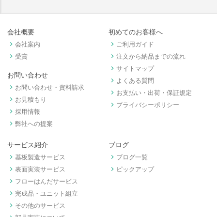
会社概要
初めてのお客様へ
keyboard_arrow_right
keyboard_arrow_right
会社案内
ご利用ガイド
keyboard_arrow_right
keyboard_arrow_right
受賞
注文から納品までの流れ
keyboard_arrow_right
サイトマップ
お問い合わせ
keyboard_arrow_right
よくある質問
keyboard_arrow_right
お問い合わせ・資料請求
keyboard_arrow_right
お支払い・出荷・保証規定
keyboard_arrow_right
お見積もり
keyboard_arrow_right
プライバシーポリシー
keyboard_arrow_right
採用情報
keyboard_arrow_right
弊社への提案
サービス紹介
ブログ
keyboard_arrow_right
keyboard_arrow_right
基板製造サービス
ブログ一覧
keyboard_arrow_right
keyboard_arrow_right
表面実装サービス
ピックアップ
keyboard_arrow_right
フローはんだサービス
keyboard_arrow_right
完成品・ユニット組立
keyboard_arrow_right
その他のサービス