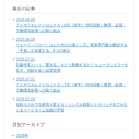
最近の記事
2026.08.06
アドガワエレクトロニクス｜8月［前半］SNS活動｜教育・品質・
労働環境改善への取り組み
2026.08.04
ウェーブ（フロー）はんだ付けの落とし穴。実装専門家が解説する
「手直しを回避する」5つの視点
2026.07.31
応援作業という「変化点」をどう制御するか？ ヒューマンエラーを
防ぎ、信頼を築く品質管理
2026.07.31
アドガワエレクトロニクス｜7月［後半］SNS活動｜教育・品質・
労働環境改善への取り組み
2026.07.28
段取り八分で生産性を変える！シングル段取りと小バッチ化でかな
えるリードタイム短縮の手順
月別アーカイブ
2026年