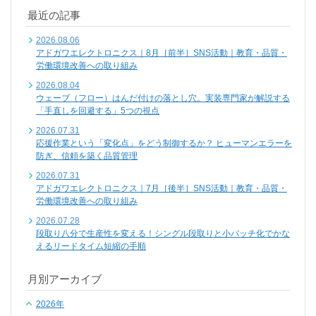
最近の記事
2026.08.06
アドガワエレクトロニクス｜8月［前半］SNS活動｜教育・品質・
労働環境改善への取り組み
2026.08.04
ウェーブ（フロー）はんだ付けの落とし穴。実装専門家が解説する
「手直しを回避する」5つの視点
2026.07.31
応援作業という「変化点」をどう制御するか？ ヒューマンエラーを
防ぎ、信頼を築く品質管理
2026.07.31
アドガワエレクトロニクス｜7月［後半］SNS活動｜教育・品質・
労働環境改善への取り組み
2026.07.28
段取り八分で生産性を変える！シングル段取りと小バッチ化でかな
えるリードタイム短縮の手順
月別アーカイブ
2026年