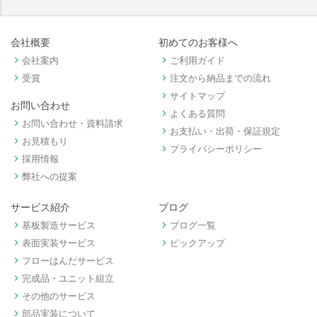
会社概要
初めてのお客様へ
keyboard_arrow_right
keyboard_arrow_right
会社案内
ご利用ガイド
keyboard_arrow_right
keyboard_arrow_right
受賞
注文から納品までの流れ
keyboard_arrow_right
サイトマップ
お問い合わせ
keyboard_arrow_right
よくある質問
keyboard_arrow_right
お問い合わせ・資料請求
keyboard_arrow_right
お支払い・出荷・保証規定
keyboard_arrow_right
お見積もり
keyboard_arrow_right
プライバシーポリシー
keyboard_arrow_right
採用情報
keyboard_arrow_right
弊社への提案
サービス紹介
ブログ
keyboard_arrow_right
keyboard_arrow_right
基板製造サービス
ブログ一覧
keyboard_arrow_right
keyboard_arrow_right
表面実装サービス
ピックアップ
keyboard_arrow_right
フローはんだサービス
keyboard_arrow_right
完成品・ユニット組立
keyboard_arrow_right
その他のサービス
keyboard_arrow_right
部品実装について