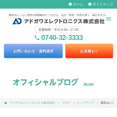
ホーム
サイトマップ
keyboard_arrow_right
keyboard_arrow_right
鵜呑みにしない姿勢が課題解決につながる。会計・製造・学問を貫く「確かめる力」
営業時間：平日 8:30～17:35
0740-32-3333
phone
お問い合わせ・資料請求
お見積もり
アドガワエレクトロニクス株式会社
ブログ
ピックアップ
鵜呑みにし