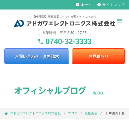
ホーム
サイトマップ
keyboard_arrow_right
keyboard_arrow_right
【HP更新】基板実装スペックが見やすくなった！
営業時間：平日 8:30～17:35
0740-32-3333
phone
お問い合わせ・資料請求
お見積もり
アドガワエレクトロニクス株式会社
ブログ
基板実装
【HP更新】基