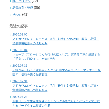
(72)
5S・カイゼン
(95)
品質教育・管理
(41)
その他
最近の記事
2026.08.06
アドガワエレクトロニクス｜8月［前半］SNS活動｜教育・品質・
労働環境改善への取り組み
2026.08.04
ウェーブ（フロー）はんだ付けの落とし穴。実装専門家が解説する
「手直しを回避する」5つの視点
2026.07.31
応援作業という「変化点」をどう制御するか？ ヒューマンエラーを
防ぎ、信頼を築く品質管理
2026.07.31
アドガワエレクトロニクス｜7月［後半］SNS活動｜教育・品質・
労働環境改善への取り組み
2026.07.28
段取り八分で生産性を変える！シングル段取りと小バッチ化でかな
えるリードタイム短縮の手順