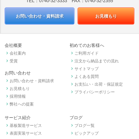
TEL：0740-32-3333 FAX：0740-32-2355
お問い合わせ・資料請求
お見積もり
会社概要
初めてのお客様へ
keyboard_arrow_right
keyboard_arrow_right
会社案内
ご利用ガイド
keyboard_arrow_right
keyboard_arrow_right
受賞
注文から納品までの流れ
keyboard_arrow_right
サイトマップ
お問い合わせ
keyboard_arrow_right
よくある質問
keyboard_arrow_right
お問い合わせ・資料請求
keyboard_arrow_right
お支払い・出荷・保証規定
keyboard_arrow_right
お見積もり
keyboard_arrow_right
プライバシーポリシー
keyboard_arrow_right
採用情報
keyboard_arrow_right
弊社への提案
サービス紹介
ブログ
keyboard_arrow_right
keyboard_arrow_right
基板製造サービス
ブログ一覧
keyboard_arrow_right
keyboard_arrow_right
表面実装サービス
ピックアップ