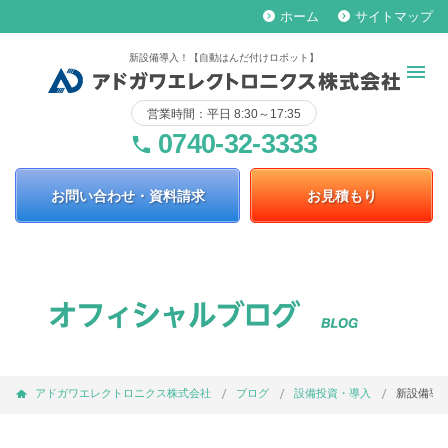
ホーム
サイトマップ
keyboard_arrow_right
keyboard_arrow_right
新設備導入！【自動はんだ付けロボット】
営業時間：平日 8:30～17:35
0740-32-3333
phone
お問い合わせ・資料請求
お見積もり
アドガワエレクトロニクス株式会社
ブログ
設備投資・導入
新設備導