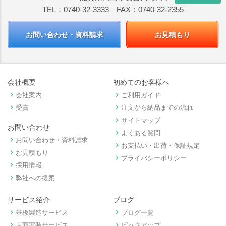
TEL：0740-32-3333 FAX：0740-32-2355
お問い合わせ・資料請求
お見積もり
会社概要
初めてのお客様へ
keyboard_arrow_right
keyboard_arrow_right
会社案内
ご利用ガイド
keyboard_arrow_right
keyboard_arrow_right
受賞
注文から納品までの流れ
keyboard_arrow_right
サイトマップ
お問い合わせ
keyboard_arrow_right
よくある質問
keyboard_arrow_right
お問い合わせ・資料請求
keyboard_arrow_right
お支払い・出荷・保証規定
keyboard_arrow_right
お見積もり
keyboard_arrow_right
プライバシーポリシー
keyboard_arrow_right
採用情報
keyboard_arrow_right
弊社への提案
サービス紹介
ブログ
keyboard_arrow_right
keyboard_arrow_right
基板製造サービス
ブログ一覧
keyboard_arrow_right
keyboard_arrow_right
表面実装サービス
ピックアップ