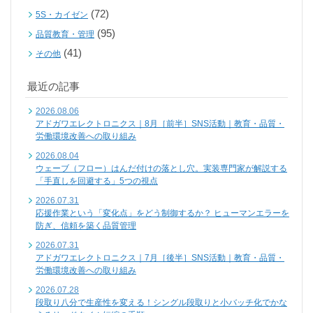
(72)
5S・カイゼン
(95)
品質教育・管理
(41)
その他
最近の記事
2026.08.06
アドガワエレクトロニクス｜8月［前半］SNS活動｜教育・品質・
労働環境改善への取り組み
2026.08.04
ウェーブ（フロー）はんだ付けの落とし穴。実装専門家が解説する
「手直しを回避する」5つの視点
2026.07.31
応援作業という「変化点」をどう制御するか？ ヒューマンエラーを
防ぎ、信頼を築く品質管理
2026.07.31
アドガワエレクトロニクス｜7月［後半］SNS活動｜教育・品質・
労働環境改善への取り組み
2026.07.28
段取り八分で生産性を変える！シングル段取りと小バッチ化でかな