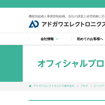
keyboard_arrow_down
ke
会社情報
初めてのお客様へ
keyboard_arrow_right
keyboard_arrow_right
keyboard_arrow_right
keyboard_arrow_right
keyboard_arrow_right
keyboard_arrow_right
keyboard_arrow_right
会社案内
受賞
注文から納品までの
サイトマップ
よくある質問
お支払い・出荷・保
プライバシーポリシ
アドガワエレクトロニクス株式会社
ブログ
ピックア