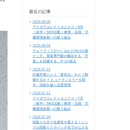
最近の記事
2026.08.06
アドガワエレクトロニクス｜8月
［前半］SNS活動｜教育・品質・労
働環境改善への取り組み
2026.08.04
ウェーブ（フロー）はんだ付けの落
とし穴。実装専門家が解説する「手
直しを回避する」5つの視点
2026.07.31
応援作業という「変化点」をどう制
御するか？ ヒューマンエラーを防
ぎ、信頼を築く品質管理
2026.07.31
アドガワエレクトロニクス｜7月
［後半］SNS活動｜教育・品質・労
働環境改善への取り組み
2026.07.28
段取り八分で生産性を変える！シン
グル段取りと小バッチ化でかなえる