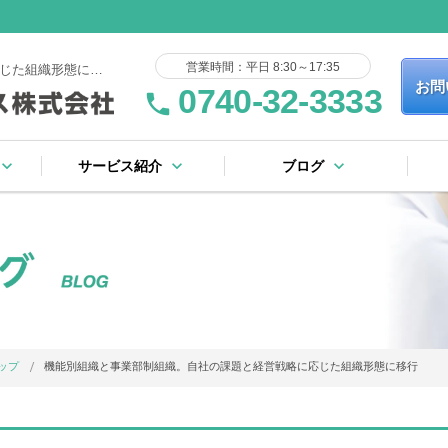
営業時間：平日 8:30～17:35
機能別組織と事業部制組織。自社の課題と経営戦略に応じた組織形態に移行
お問
0740-32-3333
phone
yboard_arrow_down
keyboard_arrow_down
keyboard_arrow_down
サービス紹介
ブログ
keyboard_arrow_right
keyboard_arrow_right
keyboard_arrow_right
keyboard_arrow_right
keyboard_arrow_right
keyboard_arrow_right
keyboard_arrow_right
keyboard_arrow_right
流れ
証規定
ー
基板製造サービス
表面実装サービス
フローはんだサービス
完成品・ユニット組立
その他のサービス
社内設備リスト
ブログ一覧
ピックアップ
ップ
機能別組織と事業部制組織。自社の課題と経営戦略に応じた組織形態に移行