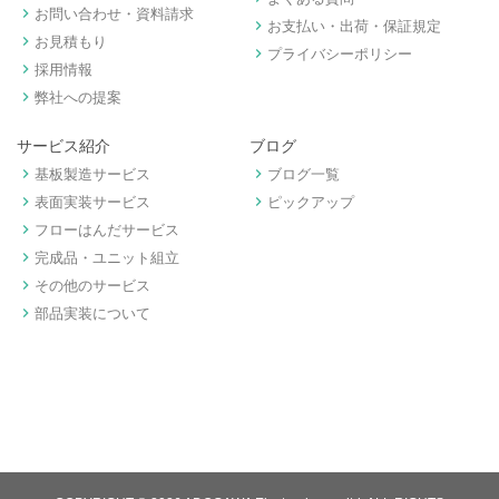
keyboard_arrow_right
お問い合わせ・資料請求
keyboard_arrow_right
お支払い・出荷・保証規定
keyboard_arrow_right
お見積もり
keyboard_arrow_right
プライバシーポリシー
keyboard_arrow_right
採用情報
keyboard_arrow_right
弊社への提案
サービス紹介
ブログ
keyboard_arrow_right
keyboard_arrow_right
基板製造サービス
ブログ一覧
keyboard_arrow_right
keyboard_arrow_right
表面実装サービス
ピックアップ
keyboard_arrow_right
フローはんだサービス
keyboard_arrow_right
完成品・ユニット組立
keyboard_arrow_right
その他のサービス
keyboard_arrow_right
部品実装について