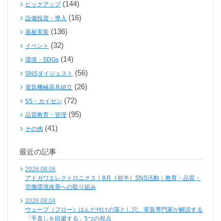
(144)
ピックアップ
(16)
設備投資・導入
(136)
基板実装
(32)
イベント
(14)
環境・SDGs
(56)
SNSダイジェスト
(26)
電気機械器具組立
(72)
5S・カイゼン
(95)
品質教育・管理
(41)
その他
最近の記事
2026.08.06
アドガワエレクトロニクス｜8月［前半］SNS活動｜教育・品質・
労働環境改善への取り組み
2026.08.04
ウェーブ（フロー）はんだ付けの落とし穴。実装専門家が解説する
「手直しを回避する」5つの視点