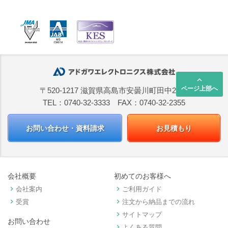
keyboard_arrow_up
ページ上部へ
〒520-1217 滋賀県高島市安曇川町田中2668
TEL：0740-32-3333 FAX：0740-32-2355
お問い合わせ・資料請求
お見積もり
会社概要
初めてのお客様へ
keyboard_arrow_right
keyboard_arrow_right
会社案内
ご利用ガイド
keyboard_arrow_right
keyboard_arrow_right
受賞
注文から納品までの流れ
keyboard_arrow_right
サイトマップ
お問い合わせ
keyboard_arrow_right
よくある質問