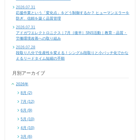
2026.07.31
応援作業という「変化点」をどう制御するか？ ヒューマンエラーを
防ぎ、信頼を築く品質管理
2026.07.31
アドガワエレクトロニクス｜7月［後半］SNS活動｜教育・品質・
労働環境改善への取り組み
2026.07.28
段取り八分で生産性を変える！シングル段取りと小バッチ化でかな
えるリードタイム短縮の手順
月別アーカイブ
2026年
8月 (2)
7月 (12)
6月 (9)
5月 (10)
4月 (10)
3月 (6)