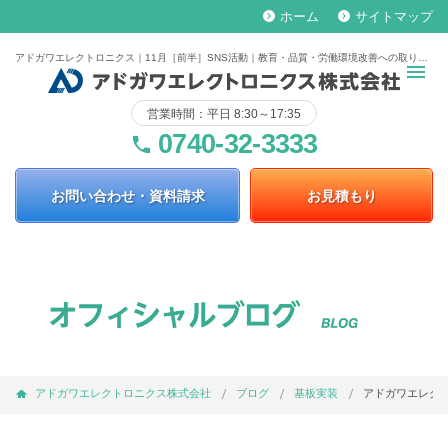
ホーム
サイトマップ
keyboard_arrow_right
keyboard_arrow_right
アドガワエレクトロニクス｜11月［前半］SNS活動｜教育・品質・労働環境改善への取り組み
営業時間：平日 8:30～17:35
0740-32-3333
phone
お問い合わせ・資料請求
お見積もり
アドガワエレクトロニクス株式会社
ブログ
基板実装
アドガワエレクト