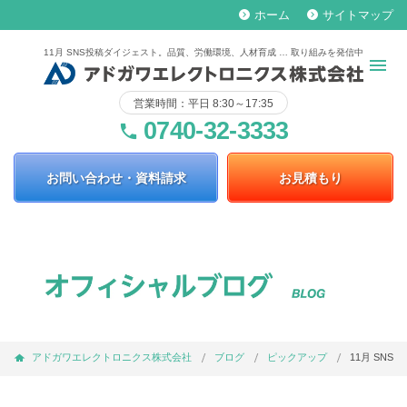
ホーム
サイトマップ
keyboard_arrow_right
keyboard_arrow_right
11月 SNS投稿ダイジェスト。品質、労働環境、人材育成 … 取り組みを発信中
営業時間：平日 8:30～17:35
0740-32-3333
phone
お問い合わせ・資料請求
お見積もり
アドガワエレクトロニクス株式会社
ブログ
ピックアップ
11月 SN