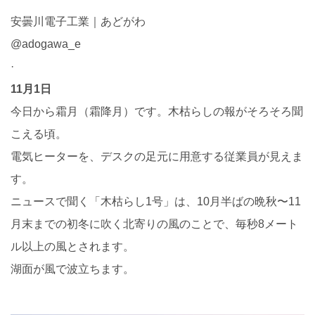
安曇川電子工業｜あどがわ
@adogawa_e
·
11月1日
今日から霜月（霜降月）です。木枯らしの報がそろそろ聞
こえる頃。
電気ヒーターを、デスクの足元に用意する従業員が見えま
す。
ニュースで聞く「木枯らし1号」は、10月半ばの晩秋〜11
月末までの初冬に吹く北寄りの風のことで、毎秒8メート
ル以上の風とされます。
湖面が風で波立ちます。