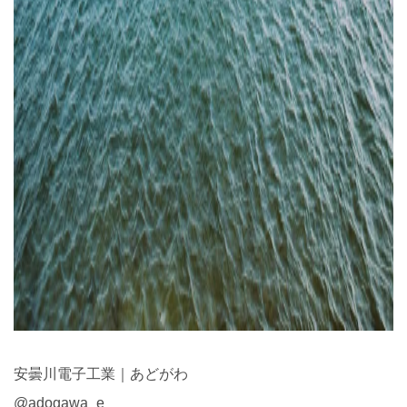
安曇川電子工業｜あどがわ
@adogawa_e