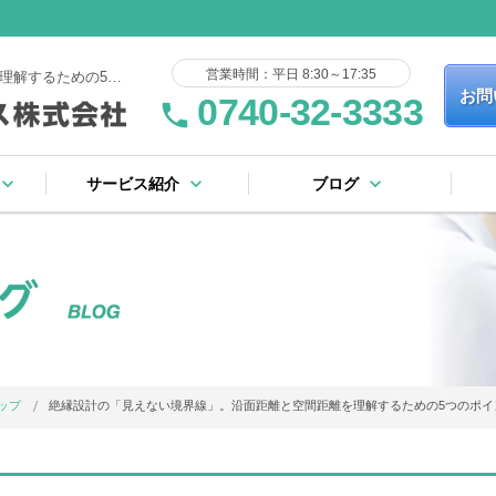
営業時間：平日 8:30～17:35
絶縁設計の「見えない境界線」。沿面距離と空間距離を理解するための5つのポイント
お問
0740-32-3333
phone
yboard_arrow_down
keyboard_arrow_down
keyboard_arrow_down
サービス紹介
ブログ
keyboard_arrow_right
keyboard_arrow_right
keyboard_arrow_right
keyboard_arrow_right
keyboard_arrow_right
keyboard_arrow_right
keyboard_arrow_right
keyboard_arrow_right
流れ
証規定
ー
基板製造サービス
表面実装サービス
フローはんだサービス
完成品・ユニット組立
その他のサービス
社内設備リスト
ブログ一覧
ピックアップ
ップ
絶縁設計の「見えない境界線」。沿面距離と空間距離を理解するための5つのポイ