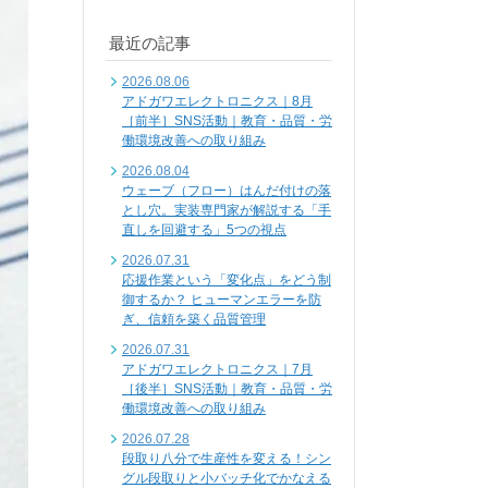
最近の記事
2026.08.06
アドガワエレクトロニクス｜8月
［前半］SNS活動｜教育・品質・労
働環境改善への取り組み
2026.08.04
ウェーブ（フロー）はんだ付けの落
とし穴。実装専門家が解説する「手
直しを回避する」5つの視点
2026.07.31
応援作業という「変化点」をどう制
御するか？ ヒューマンエラーを防
ぎ、信頼を築く品質管理
2026.07.31
アドガワエレクトロニクス｜7月
［後半］SNS活動｜教育・品質・労
働環境改善への取り組み
2026.07.28
段取り八分で生産性を変える！シン
グル段取りと小バッチ化でかなえる