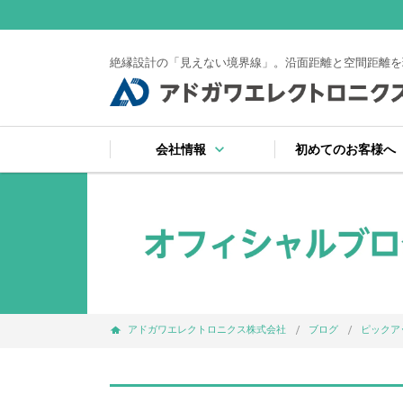
keyboard_arrow_down
ke
会社情報
初めてのお客様へ
keyboard_arrow_right
keyboard_arrow_right
keyboard_arrow_right
keyboard_arrow_right
keyboard_arrow_right
keyboard_arrow_right
keyboard_arrow_right
会社案内
受賞
注文から納品までの
サイトマップ
よくある質問
お支払い・出荷・保
プライバシーポリシ
アドガワエレクトロニクス株式会社
ブログ
ピックア