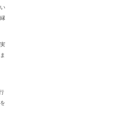
い
縁
実
ま
行
を