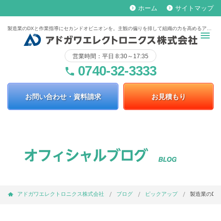
ホーム
サイトマップ
keyboard_arrow_right
keyboard_arrow_right
製造業のDXと作業指導にセカンドオピニオンを。主観の偏りを排して組織の力を高めるアプローチ
営業時間：平日 8:30～17:35
0740-32-3333
phone
お問い合わせ・資料請求
お見積もり
アドガワエレクトロニクス株式会社
ブログ
ピックアップ
製造業のD