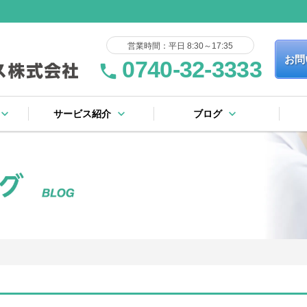
営業時間：平日 8:30～17:35
お問
0740-32-3333
phone
yboard_arrow_down
keyboard_arrow_down
keyboard_arrow_down
サービス紹介
ブログ
keyboard_arrow_right
keyboard_arrow_right
keyboard_arrow_right
keyboard_arrow_right
keyboard_arrow_right
keyboard_arrow_right
keyboard_arrow_right
keyboard_arrow_right
流れ
証規定
ー
基板製造サービス
表面実装サービス
フローはんだサービス
完成品・ユニット組立
その他のサービス
社内設備リスト
ブログ一覧
ピックアップ