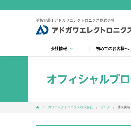
基板実装 | アドガワエレクトロニクス株式会社
keyboard_arrow_down
ke
会社情報
初めてのお客様へ
keyboard_arrow_right
keyboard_arrow_right
keyboard_arrow_right
keyboard_arrow_right
keyboard_arrow_right
keyboard_arrow_right
keyboard_arrow_right
会社案内
受賞
注文から納品までの
サイトマップ
よくある質問
お支払い・出荷・保
プライバシーポリシ
アドガワエレクトロニクス株式会社
ブログ
基板実装