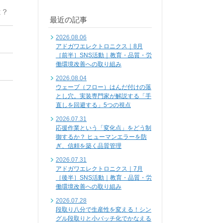
は？
最近の記事
2026.08.06
アドガワエレクトロニクス｜8月
［前半］SNS活動｜教育・品質・労
働環境改善への取り組み
2026.08.04
ウェーブ（フロー）はんだ付けの落
とし穴。実装専門家が解説する「手
直しを回避する」5つの視点
2026.07.31
応援作業という「変化点」をどう制
御するか？ ヒューマンエラーを防
ぎ、信頼を築く品質管理
2026.07.31
アドガワエレクトロニクス｜7月
［後半］SNS活動｜教育・品質・労
働環境改善への取り組み
2026.07.28
段取り八分で生産性を変える！シン
グル段取りと小バッチ化でかなえる