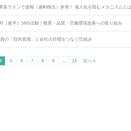
実装ラインで虚報（過剰検出）多発！ 省人化を阻むメカニズムと
1月［後半］SNS活動｜教育・品質・労働環境改善への取り組み
業員の「目的意識」と会社の目標をつなぐ仕組み
4
5
6
7
8
9
…
14
次へ »