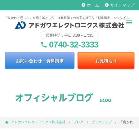
ホーム
サイトマップ
keyboard_arrow_right
keyboard_arrow_right
「良かれと思って」が招く落とし穴。従業員個々の善意を確実な「顧客満足」へつなげる方法
営業時間：平日 8:30～17:35
0740-32-3333
phone
お問い合わせ・資料請求
お見積もり
アドガワエレクトロニクス株式会社
ブログ
ピックアップ
「良かれと