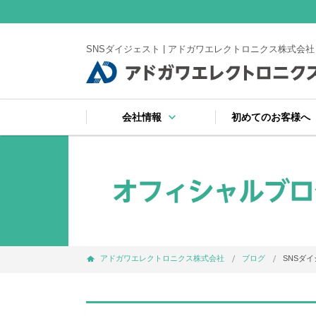
SNSダイジェスト | アドガワエレクトロニクス株式会社
keyboard_arrow_down
ke
会社情報
初めてのお客様へ
keyboard_arrow_right
keyboard_arrow_right
keyboard_arrow_right
keyboard_arrow_right
keyboard_arrow_right
keyboard_arrow_right
keyboard_arrow_right
会社案内
受賞
注文から納品までの
サイトマップ
よくある質問
お支払い・出荷・保
プライバシーポリシ
アドガワエレクトロニクス株式会社
ブログ
SNSダ