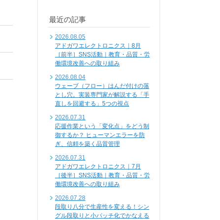
最近の記事
2026.08.05
アドガワエレクトロニクス｜8月
［前半］SNS活動｜教育・品質・労
働環境改善への取り組み
2026.08.04
ウェーブ（フロー）はんだ付けの落
とし穴。実装専門家が解説する「手
直しを回避する」5つの視点
2026.07.31
応援作業という「変化点」をどう制
御するか？ ヒューマンエラーを防
ぎ、信頼を築く品質管理
2026.07.31
アドガワエレクトロニクス｜7月
［後半］SNS活動｜教育・品質・労
働環境改善への取り組み
2026.07.28
段取り八分で生産性を変える！シン
グル段取りと小バッチ化でかなえる