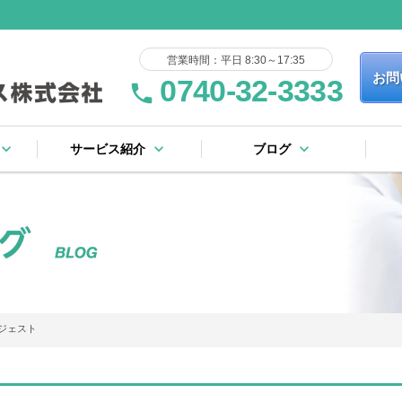
営業時間：平日 8:30～17:35
お問
0740-32-3333
phone
yboard_arrow_down
keyboard_arrow_down
keyboard_arrow_down
サービス紹介
ブログ
keyboard_arrow_right
keyboard_arrow_right
keyboard_arrow_right
keyboard_arrow_right
keyboard_arrow_right
keyboard_arrow_right
keyboard_arrow_right
keyboard_arrow_right
流れ
証規定
ー
基板製造サービス
表面実装サービス
フローはんだサービス
完成品・ユニット組立
その他のサービス
社内設備リスト
ブログ一覧
ピックアップ
イジェスト